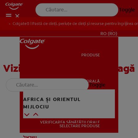
Toggle
Colgate® | Pastă de dinți, periuțe de dinți și resurse pentru îngrijirea o
PENTRU SPECIALIȘTI
RO (RO)
PRODUSE
PRODUSE
Vizitați-ne în lumea întreagă
SĂNĂTATE ORALĂ
Toggle
SĂNĂTATE ORALĂ
AFRICA ȘI ORIENTUL
MIJLOCIU
MISIUNE
VERIFICAREA SĂNĂTĂȚII ORALE
MISIUNE
SELECTARE PRODUSE
Azerbaijan ( Azerbaijani)
ישראל