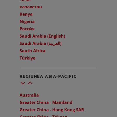
казахстан
VERIFICAREA SĂNĂTĂȚII ORALE
SELECTARE PRODUSE
Kenya
Nigeria
Росси́я
Saudi Arabia (English)
PENTRU SPECIALIȘTI
Saudi Arabia (العربية)
RO (RO)
South Africa
Türkiye
REGIUNEA ASIA-PACIFIC
Australia
Greater China - Mainland
Greater China - Hong Kong SAR
Greater China - Taiwan