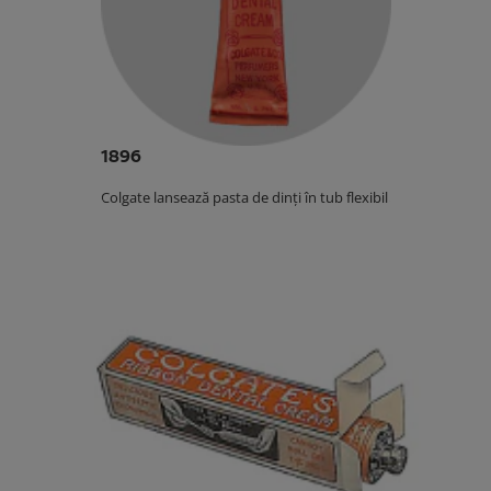
1896
Colgate lansează pasta de dinți în tub flexibil.