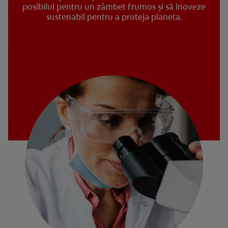
posibilul pentru un zâmbet frumos și să inoveze
sustenabil pentru a proteja planeta.