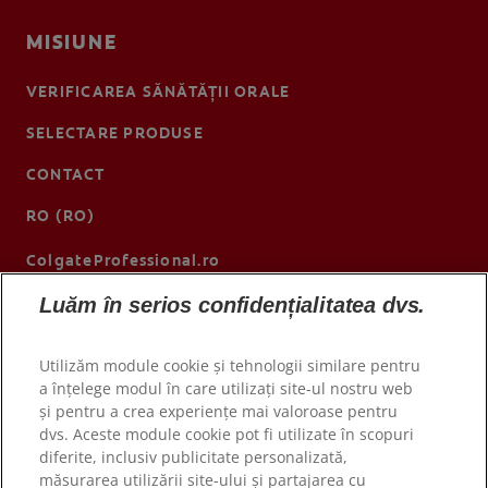
MISIUNE
VERIFICAREA SĂNĂTĂȚII ORALE
SELECTARE PRODUSE
CONTACT
RO (RO)
ColgateProfessional.ro
Luăm în serios confidențialitatea dvs.
Utilizăm module cookie și tehnologii similare pentru
a înțelege modul în care utilizați site-ul nostru web
și pentru a crea experiențe mai valoroase pentru
dvs. Aceste module cookie pot fi utilizate în scopuri
diferite, inclusiv publicitate personalizată,
măsurarea utilizării site-ului și partajarea cu