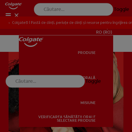
Toggle
Colgate® | Pastă de dinți, periuțe de dinți și resurse pentru îngrijirea o
Colgate® | Pastă de dinți, periuțe de dinți și resurse pentru îngrijirea o
PENTRU SPECIALIȘTI
RO (RO)
PRODUSE
PRODUSE
SĂNĂTATE ORALĂ
Toggle
SĂNĂTATE ORALĂ
MISIUNE
VERIFICAREA SĂNĂTĂȚII ORALE
MISIUNE
SELECTARE PRODUSE