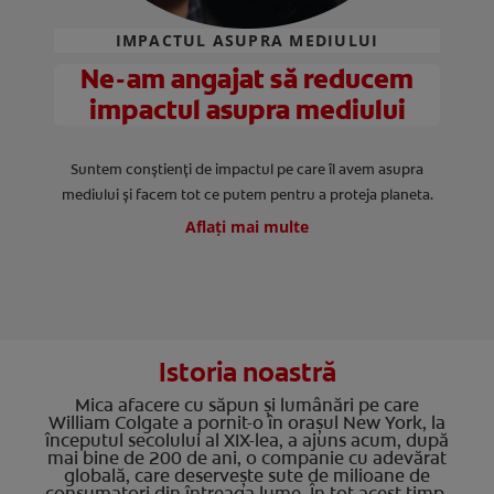
IMPACTUL ASUPRA MEDIULUI
Ne-am angajat să reducem
impactul asupra mediului
Suntem conștienți de impactul pe care îl avem asupra
mediului și facem tot ce putem pentru a proteja planeta.
Aflați mai multe
Istoria noastră
Mica afacere cu săpun și lumânări pe care
William Colgate a pornit-o în orașul New York, la
începutul secolului al XIX-lea, a ajuns acum, după
mai bine de 200 de ani, o companie cu adevărat
globală, care deservește sute de milioane de
consumatori din întreaga lume. În tot acest timp,