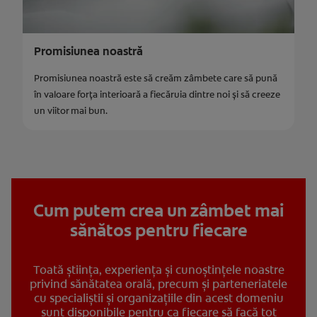
Promisiunea noastră
Promisiunea noastră este să creăm zâmbete care să pună
în valoare forța interioară a fiecăruia dintre noi și să creeze
un viitor mai bun.
Cum putem crea un zâmbet mai
sănătos pentru fiecare
Toată știința, experiența și cunoștințele noastre
privind sănătatea orală, precum și parteneriatele
cu specialiștii și organizațiile din acest domeniu
sunt disponibile pentru ca fiecare să facă tot