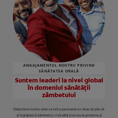
ANGAJAMENTUL NOSTRU PRIVIND
SĂNĂTATEA ORALĂ
Suntem leaderi la nivel global
în domeniul sănătății
zâmbetului
Obiectivul nostru este ca orice persoană nu doar să știe să-
și îngrijească zâmbetul, ci să aibă și acces la produse și