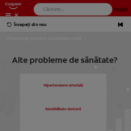
Toggle
Colgate® | Pastă de dinți, periuțe de dinți și resurse pentru îngrijirea o
Începeți din nou
PENTRU SPECIALIȘTI
RO (RO)
Chestionar privind sănătatea orală
PRODUSE
PRODUSE
Alte probleme de sănătate?
PRODUSE
SĂNĂTATE ORALĂ
Toggle
SĂNĂTATE ORALĂ
SĂNĂTATE ORALĂ
Hipertensiune arterială
MISIUNE
MISIUNE
Sensibilitate dentară
VERIFICAREA SĂNĂTĂȚII ORALE
VERIFICAREA SĂNĂTĂȚII ORALE
MISIUNE
SELECTARE PRODUSE
SELECTARE PRODUSE