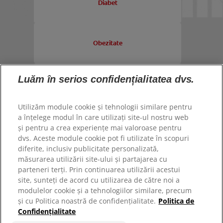
Diabet
CONTACT
VERIFICAREA SĂNĂTĂȚII ORALE
RO (RO)
SELECTARE PRODUSE
ColgateProfessional.ro
Obezitate
PENTRU SPECIALIȘTI
Luăm în serios confidențialitatea dvs.
Respirație neplăcută
RO (RO)
Utilizăm module cookie și tehnologii similare pentru
a înțelege modul în care utilizați site-ul nostru web
Retracție gingivală
și pentru a crea experiențe mai valoroase pentru
dvs. Aceste module cookie pot fi utilizate în scopuri
diferite, inclusiv publicitate personalizată,
măsurarea utilizării site-ului și partajarea cu
Placă bacteriană
© 2026 Colgate-Palmolive Company. Toate drepturile
parteneri terți. Prin continuarea utilizării acestui
rezervate.
site, sunteți de acord cu utilizarea de către noi a
modulelor cookie și a tehnologiilor similare, precum
Termeni de utilizare
și cu Politica noastră de confidențialitate.
Politica de
Bruxism
Confidențialitate
Politică de confidențialitate