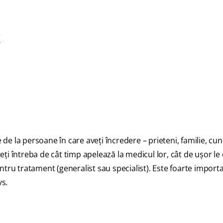
?
e la persoane în care aveţi încredere – prieteni, familie, cun
teţi întreba de cât timp apelează la medicul lor, cât de uşor le
tru tratament (generalist sau specialist). Este foarte import
vs.