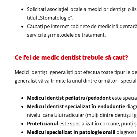
Solicitaţi asociaţiei locale a medicilor dentişti o l
titlul „Stomatologie”.
Căutaţi pe internet cabinete de medicină dentară 
serviciile şi metodele de tratament.
Ce fel de medic dentist trebuie să caut?
Medicii dentişti generalişti pot efectua toate tipurile d
generalist vă va trimite la unul dintre următorii speciali
Medicul dentist pediatru/pedodont
este
specia
Medicul dentist specializat în endodonţie
diagn
nivelul canalului radicular (mulţi dintre dentiştii
Proteticianul
este
specializat în coroane, punţi 
Medicul specializat in patologie orală
diagnosti