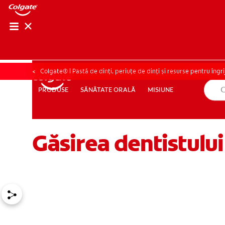
VERIFICAREA S
VERIFICARE
Colgate® | Pastă de dinți, periuțe de dinți și resurse pentru îngri
SĂNĂTATE ORALĂ
MISIUNE
PRODUSE
PRODUSE
SĂNĂTATE ORALĂ
MISIUNE
Găsirea dentistului
PENTRU SPECIALIȘTI
RO (RO)