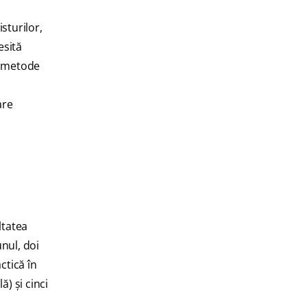
sturilor,
esită
e metode
are
ltatea
nul, doi
ctică în
) şi cinci