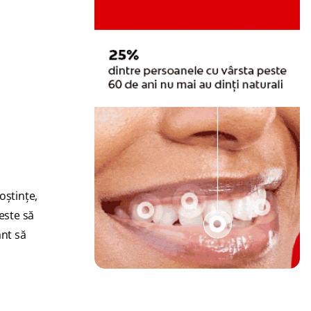
oştinţe,
 este să
ant să