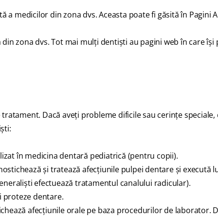
istă a medicilor din zona dvs. Aceasta poate fi găsită în Pagini A
din zona dvs. Tot mai mulţi dentişti au pagini web în care îşi 
e tratament. Dacă aveţi probleme dificile sau cerinţe speciale, 
şti:
lizat în medicina dentară pediatrică (pentru copii).
ostichează şi tratează afecţiunile pulpei dentare şi execută lu
 generalişti efectuează tratamentul canalului radicular).
şi proteze dentare.
chează afecţiunile orale pe baza procedurilor de laborator. 