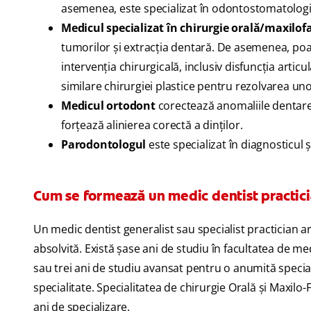
asemenea, este specializat în odontostomatologi
Medicul specializat în chirurgie orală/maxilof
tumorilor şi extracţia dentară. De asemenea, poat
intervenţia chirurgicală, inclusiv disfuncţia art
similare chirurgiei plastice pentru rezolvarea uno
Medicul ortodont
corectează anomaliile dentare 
forţează alinierea corectă a dinţilor.
Parodontologul
este specializat în diagnosticul ş
Cum se formează un medic dentist practic
Un medic dentist generalist sau specialist practician a
absolvită. Există șase ani de studiu în facultatea de m
sau trei ani de studiu avansat pentru o anumită specia
specialitate. Specialitatea de chirurgie Orală și Maxilo
ani de specializare.