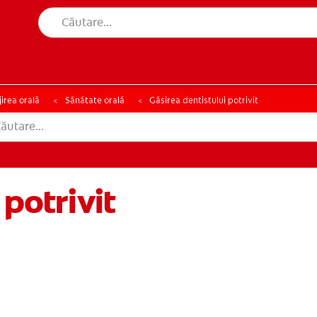
ĂNĂTĂȚII ORALE
SELECTARE PRODUSE
A SĂNĂTĂȚII ORALE
SELECTARE PRODUSE
jirea orală
Sănătate orală
Găsirea dentistului potrivit
 potrivit