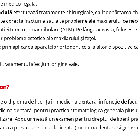
e medico-legală.
acială
efectuează tratamente chirurgicale, ca îndepărtarea chi
e corecta fracturile sau alte probleme ale maxilarului ce nec
iculaţiei temporomandibulare (ATM). Pe lângă aceasta, foloseşt
r probleme estetice ale maxilarului şi feţei.
prin aplicarea aparatelor ortodontice şi a altor dispozitive c
i tratamentul afecţiunilor gingivale.
ian?
re o diplomă de licență în medicină dentară, în funcţie de facu
edicina dentară, pentru practica stomatologică generală plus u
lizare. Apoi, urmează un examen pentru dreptul de liberă pra
-Facială presupune o dublă licenţă (medicina dentară si generală