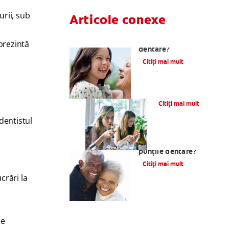
urii, sub
Articole conexe
Ce sunt implanturile
prezintă
dentare?
Citiți mai mult
Piercingul oral
Citiți mai mult
dentistul
Ce sunt coroanele și
punțile dentare?
Citiți mai mult
crări la
De