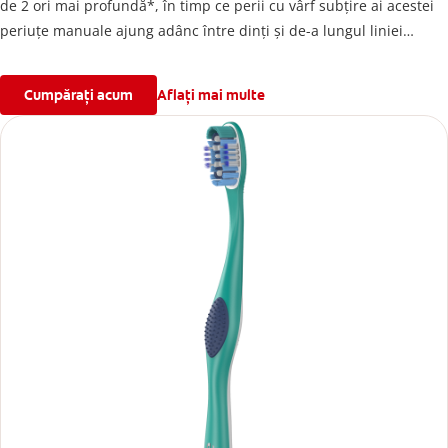
de 2 ori mai profundă*, în timp ce perii cu vârf subțire ai acestei
periuțe manuale ajung adânc între dinți și de-a lungul liniei
gingivale.
*În comparație cu o periuță de dinți obișnuită cu peri egali
Cumpărați acum
Aflați mai multe