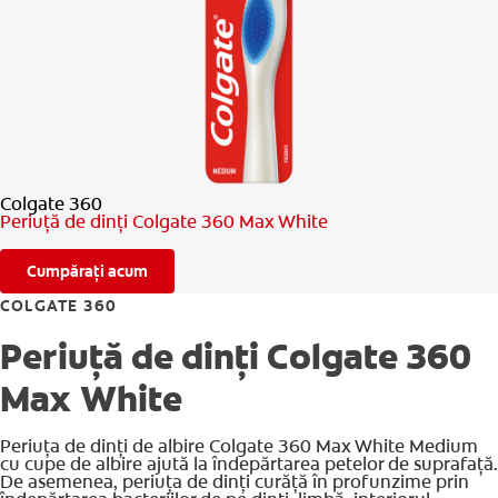
VERIFICAREA SĂNĂTĂȚII ORALE
SELECTARE PRODUSE
PENTRU SPECIALIȘTI
Colgate 360
RO (RO)
Periuță de dinți Colgate 360 Max White
Cumpărați acum
COLGATE 360
Periuță de dinți Colgate 360
Max White
Periuța de dinți de albire Colgate 360 Max White Medium
cu cupe de albire ajută la îndepărtarea petelor de suprafață.
De asemenea, periuța de dinți curăță în profunzime prin