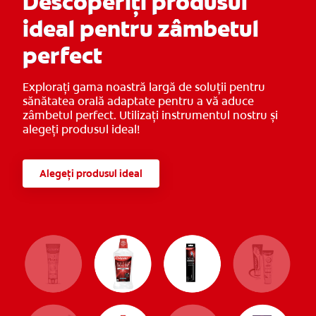
Descoperiți produsul
*Bacterii care cauzează respirație neplăcut mirositoare,
ideal pentru zâmbetul
comparativ cu periajul dinților folosind o periuță de dinti
obișnuită, cu peri de aceeași înălțime.
perfect
Explorați gama noastră largă de soluții pentru
sănătatea orală adaptate pentru a vă aduce
zâmbetul perfect. Utilizați instrumentul nostru și
alegeți produsul ideal!
Alegeți produsul ideal