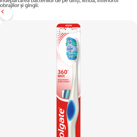
îndepărtarea bacteriilor de pe dinți, limbă, interiorul
obrajilor și gingii.