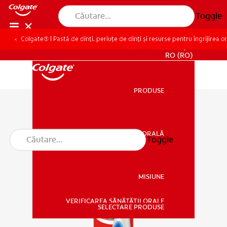
Toggle
Colgate® | Pastă de dinți, periuțe de dinți și resurse pentru îngrijirea o
PENTRU SPECIALIȘTI
RO (RO)
PRODUSE
PRODUSE
SĂNĂTATE ORALĂ
Toggle
SĂNĂTATE ORALĂ
MISIUNE
VERIFICAREA SĂNĂTĂȚII ORALE
MISIUNE
SELECTARE PRODUSE