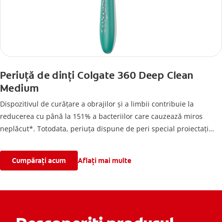
Periuță de dinți Colgate 360 Deep Clean
Medium
Dispozitivul de curățare a obrajilor și a limbii contribuie la
reducerea cu până la 151% a bacteriilor care cauzează miros
neplăcut*. Totodata, periuța dispune de peri special proiectați
pentru o curățare profundă și de cupe pentru lustruire ce
contribuie la îndepărtarea mai eficientă a plăcii bacteriene și a
Cumpărați acum
Aflați mai multe
petelor de pe suprafața dinților, comparativ cu o periuță de dinți
obișnuită, cu peri de aceeași înălțime. Perii periuței curăță spațiile
interdentare și de-a lungul liniei gingivale, iar mânerul său
ergonomic este confortabil și ușor de manevrat în timpul
periajului.