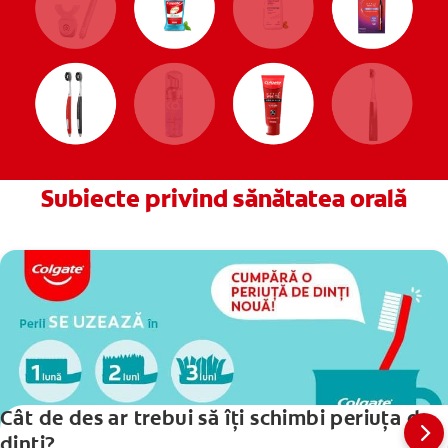
Subiecte privind sănătatea orală
Cât de des ar trebui să îți schimbi periuța de
dinți?