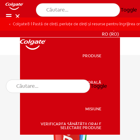
Toggle
Colgate® | Pastă de dinți, periuțe de dinți și resurse pentru îngrijirea o
PENTRU SPECIALIȘTI
RO (RO)
PRODUSE
PRODUSE
SĂNĂTATE ORALĂ
Toggle
SĂNĂTATE ORALĂ
MISIUNE
VERIFICAREA SĂNĂTĂȚII ORALE
MISIUNE
SELECTARE PRODUSE