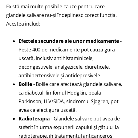
Există mai multe posibile cauze pentru care
glandele salivare nu-şi îndeplinesc corect funcţia.
Acestea includ:
Efectele secundare ale unor medicamente
-
Peste 400 de medicamente pot cauza gura
uscată, inclusiv antihistaminicele,
decongestivele, analgezicele, diureticele,
antihipertensivele şi antidepresivele.
Bolile
- Bolile care afectează glandele salivare,
ca diabetul, limfomul Hodgkin, boala
Parkinson, HIV/SIDA, sindromul Sjogren, pot
avea ca efect gura uscată.
Radioterapia
- Glandele salivare pot avea de
suferit în urma expunerii capului şi gâtului la
radioterapie, în tratamentul anticanceros.