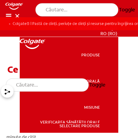
Toggle
Colgate® | Pastă de dinți, periuțe de dinți și resurse pentru îngrijirea o
PENTRU SPECIALIȘTI
RO (RO)
PRODUSE
PRODUSE
Ce este gura uscată?
SĂNĂTATE ORALĂ
Toggle
SĂNĂTATE ORALĂ
MISIUNE
VERIFICAREA SĂNĂTĂȚII ORALE
MISIUNE
SELECTARE PRODUSE
minute de citit