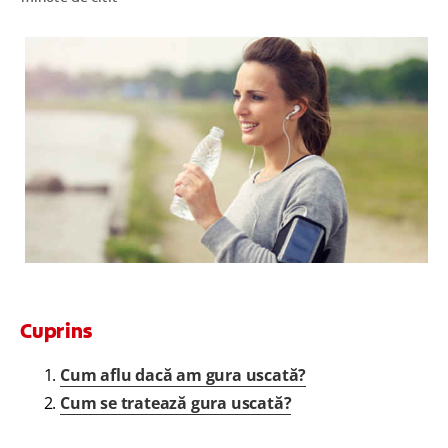
VERIFICAREA SĂNĂTĂȚII ORALE
SELECTARE PRODUSE
PENTRU SPECIALIȘTI
RO (RO)
Cuprins
Cum aflu dacă am gura uscată?
Cum se tratează gura uscată?