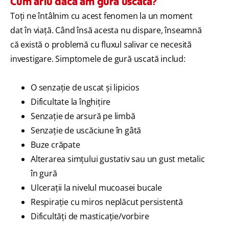
Cum aflu dacă am gura uscată?
Toţi ne întâlnim cu acest fenomen la un moment
dat în viaţă. Când însă acesta nu dispare, înseamnă
că există o problemă cu fluxul salivar ce necesită
investigare. Simptomele de gură uscată includ:
O senzaţie de uscat şi lipicios
Dificultate la înghiţire
Senzaţie de arsură pe limbă
Senzaţie de uscăciune în gâtă
Buze crăpate
Alterarea simţului gustativ sau un gust metalic
în gură
Ulceraţii la nivelul mucoasei bucale
Respiraţie cu miros neplăcut persistentă
Dificultăţi de masticaţie/vorbire