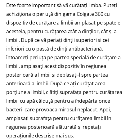
Este foarte important să vă curățați limba. Puteți
achiziționa o periuță din gama Colgate 360 cu
dispozitiv de curățare a limbii amplasat pe spatele
acesteia, pentru curățarea atât a dinților, cât și a
limbii. După ce vă periați dinții superiori și cei
inferiori cu o pastă de dinți antibacteriană,
întoarceți periuța pe partea specială de curățare a
limbii, amplasați acest dispozitiv în regiunea
posterioară a limbii și deplasați-l spre partea
anterioară a limbii. După ce ați curățat acea
porțiune a limbii, clătiți suprafața pentru curățarea
limbii cu apă călduță pentru a îndepărta orice
bacterii care provoacă mirosul neplăcut. Apoi,
amplasați suprafața pentru curățarea limbii în
regiunea posterioară alăturată și repetați
operațiunile descrise mai sus.