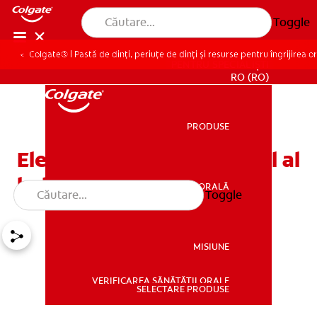
Toggle
Colgate® | Pastă de dinți, periuțe de dinți și resurse pentru îngrijirea o
PENTRU SPECIALIȘTI
RO (RO)
PRODUSE
PRODUSE
Elemente cheie de control al
halitozei
SĂNĂTATE ORALĂ
Toggle
SĂNĂTATE ORALĂ
MISIUNE
VERIFICAREA SĂNĂTĂȚII ORALE
MISIUNE
SELECTARE PRODUSE