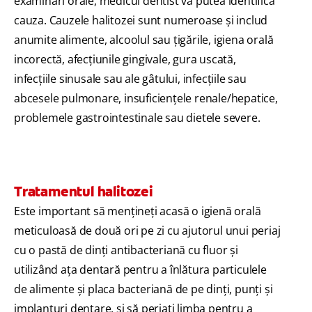
examinări orale, medicul dentist va putea identifica
cauza. Cauzele halitozei sunt numeroase și includ
anumite alimente, alcoolul sau țigările, igiena orală
incorectă, afecțiunile gingivale, gura uscată,
infecțiile sinusale sau ale gâtului, infecțiile sau
abcesele pulmonare, insuficiențele renale/hepatice,
problemele gastrointestinale sau dietele severe.
Tratamentul halitozei
Este important să mențineți acasă o igienă orală
meticuloasă de două ori pe zi cu ajutorul unui periaj
cu o pastă de dinți antibacteriană cu fluor și
utilizând ața dentară pentru a înlătura particulele
de alimente și placa bacteriană de pe dinți, punți și
implanturi dentare, și să periați limba pentru a