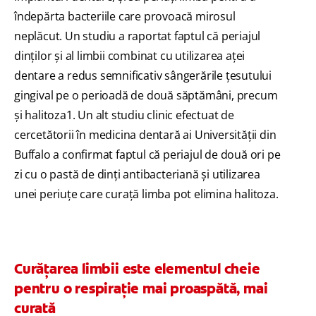
îndepărta bacteriile care provoacă mirosul
neplăcut. Un studiu a raportat faptul că periajul
dinților și al limbii combinat cu utilizarea aței
dentare a redus semnificativ sângerările țesutului
gingival pe o perioadă de două săptămâni, precum
și halitoza1. Un alt studiu clinic efectuat de
cercetătorii în medicina dentară ai Universității din
Buffalo a confirmat faptul că periajul de două ori pe
zi cu o pastă de dinți antibacteriană și utilizarea
unei periuțe care curață limba pot elimina halitoza.
Curățarea limbii este elementul cheie
pentru o respirație mai proaspătă, mai
curată