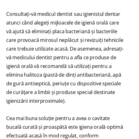
Consultați-vă medicul dentist sau igienistul dentar
atunci când alegeți mijloacele de igienă orală care
vă ajută să eliminați placa bacteriană și bacteriile
care provoacă mirosul neplăcut și revizuiți tehnicile
care trebuie utilizate acasă. De asemenea, adresați-
vă medicului dentist pentru a afla ce produse de
igienă orală vă recomandă să utilizați pentru a
elimina halitoza (pastă de dinți antibacteriană, apă
de gură antiseptică, periuțe cu dispozitive speciale
de curățare a limbii și produse special destinate
igienizării interproximale).
Cea mai buna soluție pentru a avea o cavitate
bucală curată și proaspătă este igiena orală optimă
efectuată acasă în mod regulat, conform